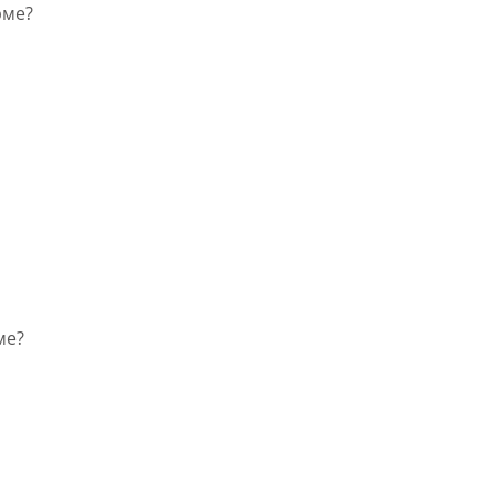
рме?
ме?