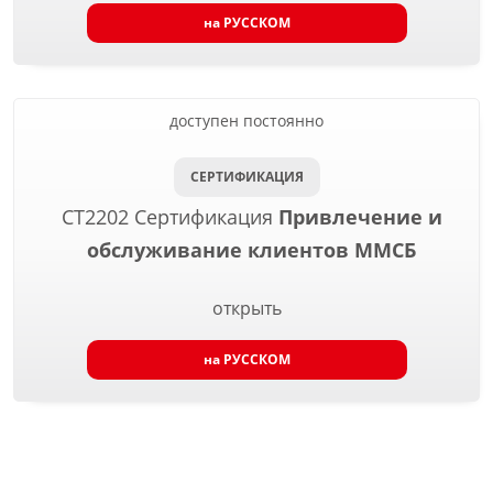
на РУССКОМ
доступен постоянно
СЕРТИФИКАЦИЯ
CT2202 Сертификация
Привлечение и
обслуживание клиентов ММСБ
открыть
на РУССКОМ