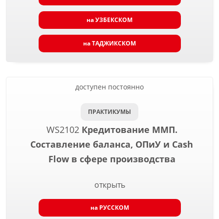
на УЗБЕКСКОМ
на ТАДЖИКСКОМ
доступен постоянно
ПРАКТИКУМЫ
WS2102
Кредитование ММП.
Составление баланса, ОПиУ и Cash
Flow в сфере производства
открыть
на РУССКОМ