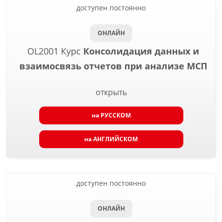
доступен постоянно
ОНЛАЙН
OL2001 Курс
Консолидация данных и
взаимосвязь отчетов при анализе МСП
открыть
на РУССКОМ
на АНГЛИЙСКОМ
доступен постоянно
ОНЛАЙН