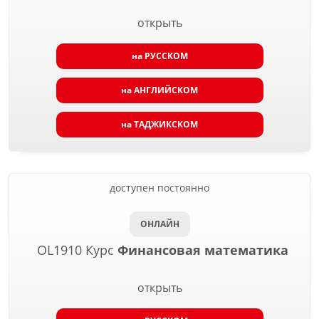
открыть
на РУССКОМ
на АНГЛИЙСКОМ
на ТАДЖИКСКОМ
доступен постоянно
ОНЛАЙН
OL1910 Курс
Финансовая математика
открыть