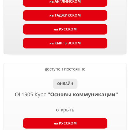
на АНГЛИЙСКОМ
на ТАДЖИКСКОМ
на РУССКОМ
на КЫРГЫЗСКОМ
доступен постоянно
ОНЛАЙН
OL1905 Курс
"Основы коммуникации"
открыть
на РУССКОМ