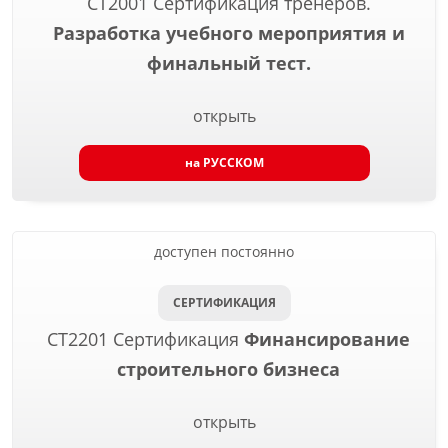
CT2001 Сертификация тренеров.
Разработка учебного мероприятия и
финальный тест.
открыть
на РУССКОМ
доступен постоянно
СЕРТИФИКАЦИЯ
CT2201 Сертификация
Финансирование
строительного бизнеса
открыть