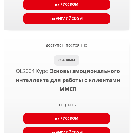
на РУССКОМ
на АНГЛИЙСКОМ
доступен постоянно
ОНЛАЙН
OL2004 Курс
Основы эмоционального
интеллекта для работы с клиентами
ММСП
открыть
на РУССКОМ
на АНГЛИЙСКОМ