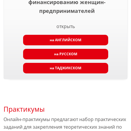
финансированию женщин-
предпринимателей
открыть
на АНГЛИЙСКОМ
на РУССКОМ
на ТАДЖИКСКОМ
Практикумы
Онлайн-практикумы предлагают набор практических
заданий для закрепления теоретических знаний по