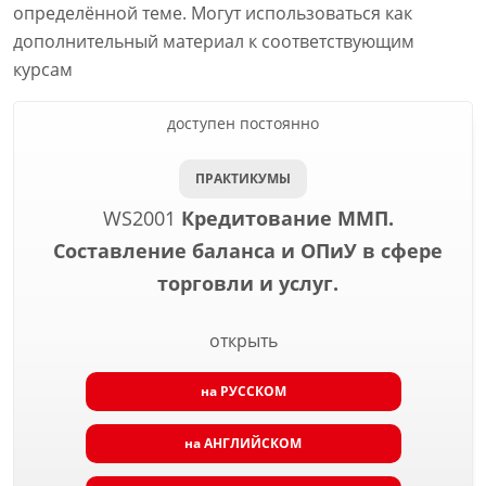
определённой теме. Могут использоваться как
дополнительный материал к соответствующим
курсам
доступен постоянно
ПРАКТИКУМЫ
WS2001
Кредитование ММП.
Составление баланса и ОПиУ в сфере
торговли и услуг.
открыть
на РУССКОМ
на АНГЛИЙСКОМ