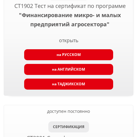
CT1902 Тест на сертификат по программе
"Финансирование микро- и малых
предприятий агросектора"
открыть
на РУССКОМ
на АНГЛИЙСКОМ
на ТАДЖИКСКОМ
доступен постоянно
СЕРТИФИКАЦИЯ