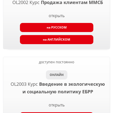
OL2002 Курс
Продажа клиентам ММСБ
открыть
на РУССКОМ
на АНГЛИЙСКОМ
доступен постоянно
ОНЛАЙН
OL2003 Курс
Введение в экологическую
и социальную политику ЕБРР
открыть