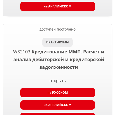
на АНГЛИЙСКОМ
доступен постоянно
ПРАКТИКУМЫ
WS2103
Кредитование ММП. Расчет и
анализ дебиторской и кредиторской
задолженности
открыть
на РУССКОМ
на АНГЛИЙСКОМ