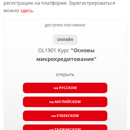
регистрацию на платформе. Зарегистрироваться
можно
здесь
.
доступен постоянно
ОНЛАЙН
OL1901 Курс
"Основы
микрокредитования"
открыть
на РУССКОМ
на АНГЛИЙСКОМ
на УЗБЕКСКОМ
на ТАДЖИКСКОМ