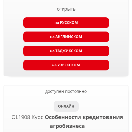
открыть
на РУССКОМ
на АНГЛИЙСКОМ
на ТАДЖИКСКОМ
на УЗБЕКСКОМ
доступен постоянно
ОНЛАЙН
OL1908 Курс
Особенности кредитования
агробизнеса