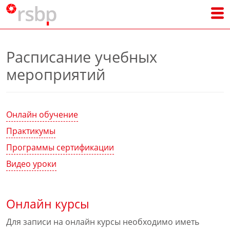
Расписание учебных
мероприятий
Онлайн обучение
Практикумы
Программы сертификации
Видео уроки
Онлайн курсы
Для записи на онлайн курсы необходимо иметь