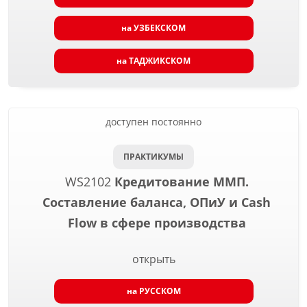
на УЗБЕКСКОМ
на ТАДЖИКСКОМ
доступен постоянно
ПРАКТИКУМЫ
WS2102
Кредитование ММП.
Составление баланса, ОПиУ и Cash
Flow в сфере производства
открыть
на РУССКОМ