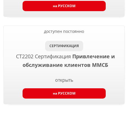
на РУССКОМ
доступен постоянно
СЕРТИФИКАЦИЯ
CT2202 Сертификация
Привлечение и
обслуживание клиентов ММСБ
открыть
на РУССКОМ