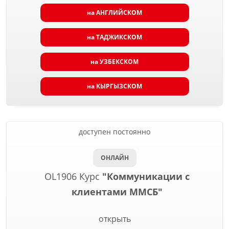
на АНГЛИЙСКОМ
на ТАДЖИКСКОМ
на УЗБЕКСКОМ
на КЫРГЫЗСКОМ
доступен постоянно
ОНЛАЙН
OL1906 Курс
"Коммуникации с
клиентами ММСБ"
открыть