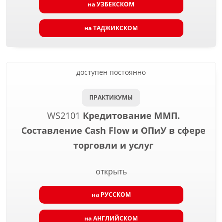
на УЗБЕКСКОМ
на ТАДЖИКСКОМ
доступен постоянно
ПРАКТИКУМЫ
WS2101
Кредитование ММП.
Составление Cash Flow и ОПиУ в сфере
торговли и услуг
открыть
на РУССКОМ
на АНГЛИЙСКОМ