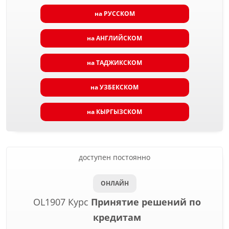
на РУССКОМ
на АНГЛИЙСКОМ
на ТАДЖИКСКОМ
на УЗБЕКСКОМ
на КЫРГЫЗСКОМ
доступен постоянно
ОНЛАЙН
OL1907 Курс
Принятие решений по
кредитам