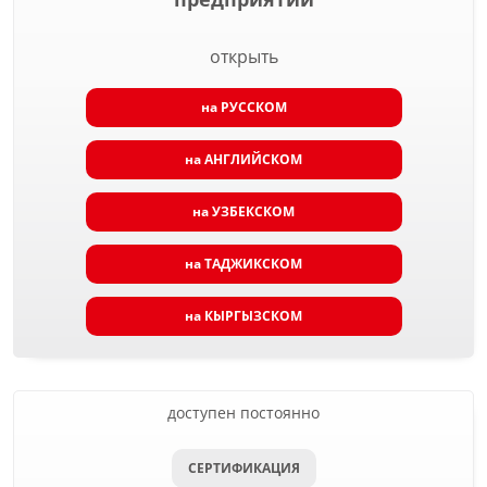
открыть
на РУССКОМ
на АНГЛИЙСКОМ
на УЗБЕКСКОМ
на ТАДЖИКСКОМ
на КЫРГЫЗСКОМ
доступен постоянно
СЕРТИФИКАЦИЯ