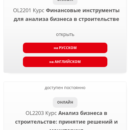
OL2201 Курс
Финансовые инструменты
для анализа бизнеса в строительстве
открыть
на РУССКОМ
на АНГЛИЙСКОМ
доступен постоянно
ОНЛАЙН
OL2203 Курс
Анализ бизнеса в
строительстве: принятие решений и