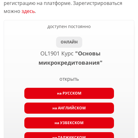
регистрацию на платформе. Зарегистрироваться
можно
здесь
.
доступен постоянно
ОНЛАЙН
OL1901 Курс
"Основы
микрокредитования"
открыть
на РУССКОМ
на АНГЛИЙСКОМ
на УЗБЕКСКОМ
на ТАДЖИКСКОМ