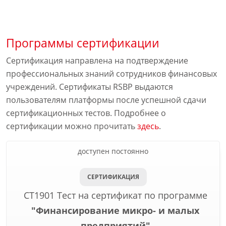
Программы сертификации
Сертификация направлена на подтверждение
профессиональных знаний сотрудников финансовых
учреждений. Сертификаты RSBP выдаются
пользователям платформы после успешной сдачи
сертификационных тестов. Подробнее о
сертификации можно прочитать
здесь
.
доступен постоянно
СЕРТИФИКАЦИЯ
CT1901 Тест на сертификат по программе
"Финансирование микро- и малых
предприятий"