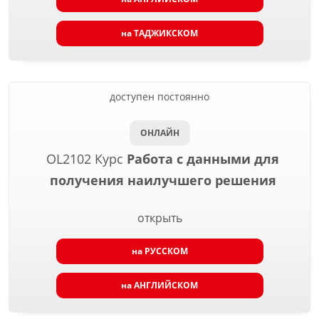
на ТАДЖИКСКОМ
доступен постоянно
ОНЛАЙН
OL2102 Курс
Работа с данными для
получения наилучшего решения
открыть
на РУССКОМ
на АНГЛИЙСКОМ