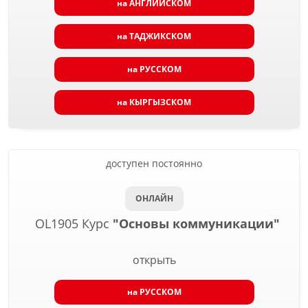
на АНГЛИЙСКОМ
на ТАДЖИКСКОМ
на РУССКОМ
на КЫРГЫЗСКОМ
доступен постоянно
ОНЛАЙН
OL1905 Курс
"Основы коммуникации"
открыть
на РУССКОМ