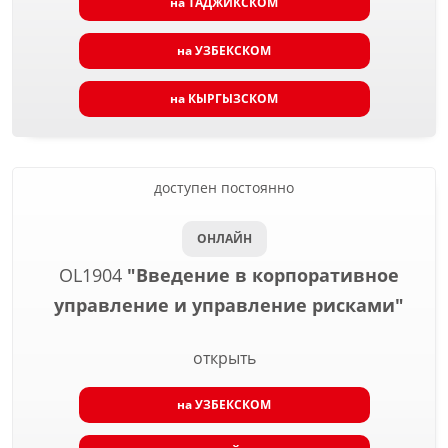
на ТАДЖИКСКОМ
на УЗБЕКСКОМ
на КЫРГЫЗСКОМ
доступен постоянно
ОНЛАЙН
OL1904
"Введение в корпоративное
управление и управление рисками"
открыть
на УЗБЕКСКОМ