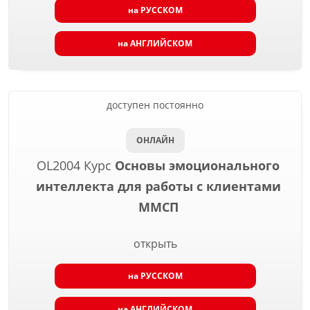
на РУССКОМ
на АНГЛИЙСКОМ
доступен постоянно
ОНЛАЙН
OL2004 Курс
Основы эмоционального
интеллекта для работы с клиентами
ММСП
открыть
на РУССКОМ
на АНГЛИЙСКОМ