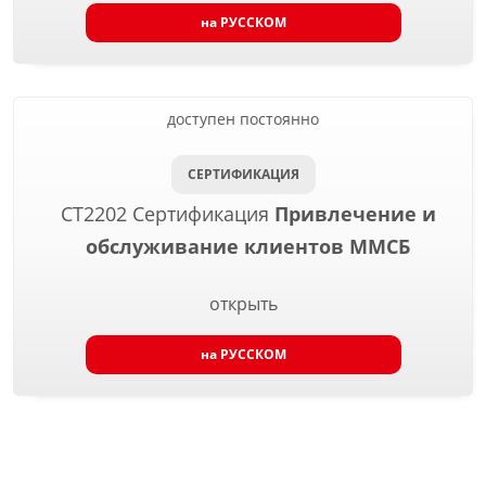
на РУССКОМ
доступен постоянно
СЕРТИФИКАЦИЯ
CT2202 Сертификация
Привлечение и
обслуживание клиентов ММСБ
открыть
на РУССКОМ