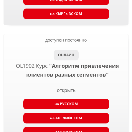
на КЫРГЫЗСКОМ
доступен постоянно
ОНЛАЙН
OL1902 Курс
"Алгоритм привлечения
клиентов разных сегментов"
открыть
на РУССКОМ
на АНГЛИЙСКОМ