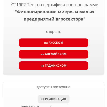
CT1902 Тест на сертификат по программе
"Финансирование микро- и малых
предприятий агросектора"
открыть
на РУССКОМ
на АНГЛИЙСКОМ
на ТАДЖИКСКОМ
доступен постоянно
СЕРТИФИКАЦИЯ