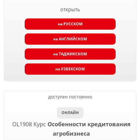
открыть
на РУССКОМ
на АНГЛИЙСКОМ
на ТАДЖИКСКОМ
на УЗБЕКСКОМ
доступен постоянно
ОНЛАЙН
OL1908 Курс
Особенности кредитования
агробизнеса