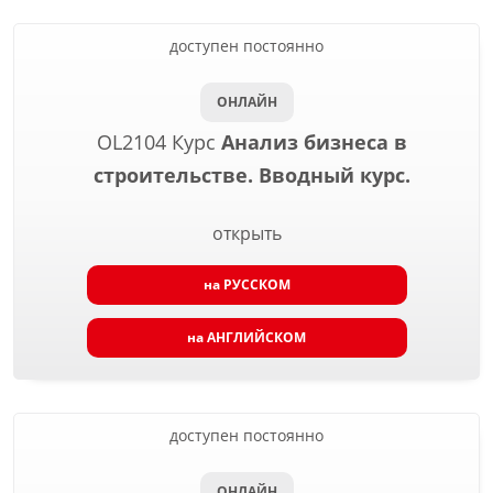
доступен постоянно
ОНЛАЙН
OL2104 Курс
Анализ бизнеса в
строительстве. Вводный курс.
открыть
на РУССКОМ
на АНГЛИЙСКОМ
доступен постоянно
ОНЛАЙН