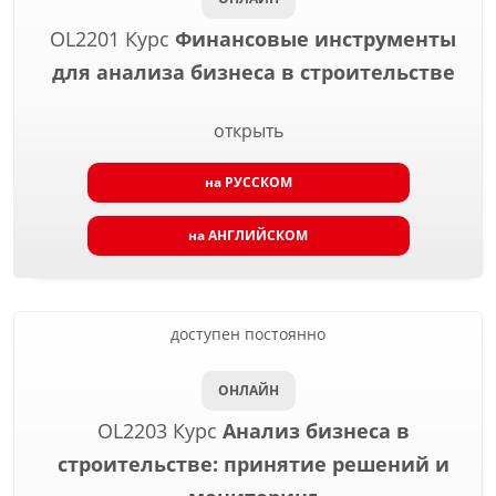
OL2201 Курс
Финансовые инструменты
для анализа бизнеса в строительстве
открыть
на РУССКОМ
на АНГЛИЙСКОМ
доступен постоянно
ОНЛАЙН
OL2203 Курс
Анализ бизнеса в
строительстве: принятие решений и