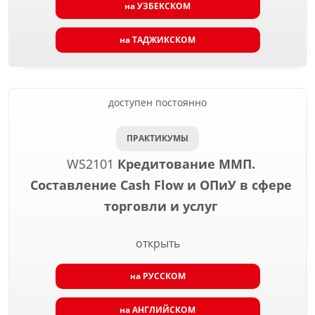
на УЗБЕКСКОМ
на ТАДЖИКСКОМ
доступен постоянно
ПРАКТИКУМЫ
WS2101
Кредитование ММП.
Составление Cash Flow и ОПиУ в сфере
торговли и услуг
открыть
на РУССКОМ
на АНГЛИЙСКОМ