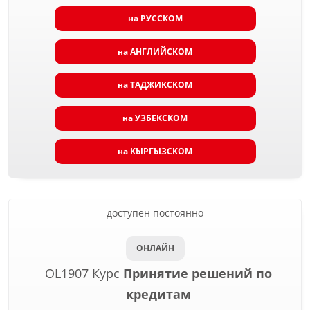
на РУССКОМ
на АНГЛИЙСКОМ
на ТАДЖИКСКОМ
на УЗБЕКСКОМ
на КЫРГЫЗСКОМ
доступен постоянно
ОНЛАЙН
OL1907 Курс
Принятие решений по
кредитам