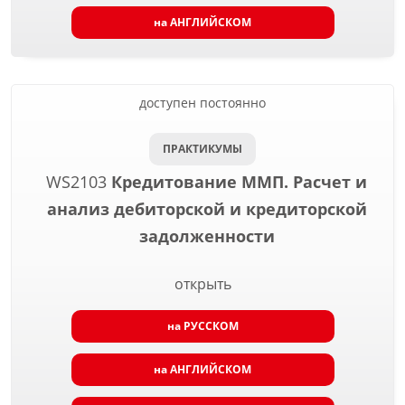
на АНГЛИЙСКОМ
доступен постоянно
ПРАКТИКУМЫ
WS2103
Кредитование ММП. Расчет и
анализ дебиторской и кредиторской
задолженности
открыть
на РУССКОМ
на АНГЛИЙСКОМ