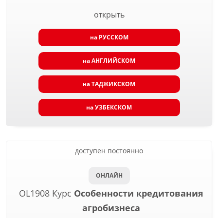
открыть
на РУССКОМ
на АНГЛИЙСКОМ
на ТАДЖИКСКОМ
на УЗБЕКСКОМ
доступен постоянно
ОНЛАЙН
OL1908 Курс
Особенности кредитования
агробизнеса