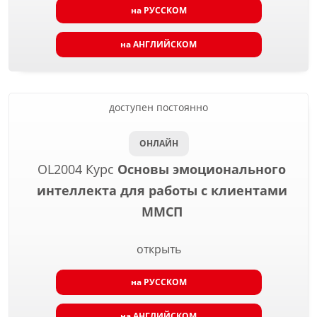
на РУССКОМ
на АНГЛИЙСКОМ
доступен постоянно
ОНЛАЙН
OL2004 Курс
Основы эмоционального
интеллекта для работы с клиентами
ММСП
открыть
на РУССКОМ
на АНГЛИЙСКОМ