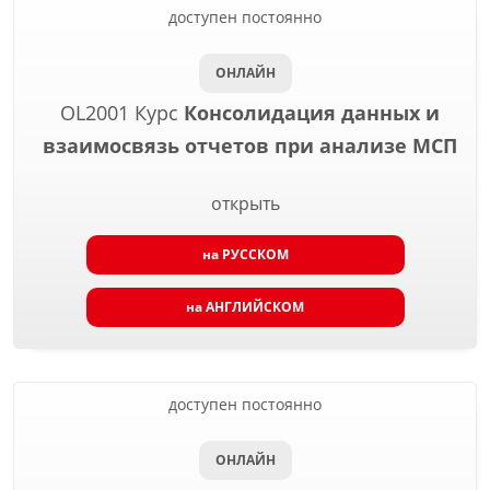
доступен постоянно
ОНЛАЙН
OL2001 Курс
Консолидация данных и
взаимосвязь отчетов при анализе МСП
открыть
на РУССКОМ
на АНГЛИЙСКОМ
доступен постоянно
ОНЛАЙН