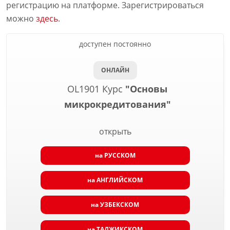
регистрацию на платформе. Зарегистрироваться
можно
здесь
.
доступен постоянно
ОНЛАЙН
OL1901 Курс
"Основы
микрокредитования"
открыть
на РУССКОМ
на АНГЛИЙСКОМ
на УЗБЕКСКОМ
на ТАДЖИКСКОМ