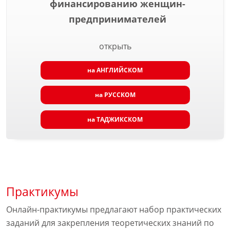
финансированию женщин-
предпринимателей
открыть
на АНГЛИЙСКОМ
на РУССКОМ
на ТАДЖИКСКОМ
Практикумы
Онлайн-практикумы предлагают набор практических
заданий для закрепления теоретических знаний по