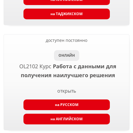
на ТАДЖИКСКОМ
доступен постоянно
ОНЛАЙН
OL2102 Курс
Работа с данными для
получения наилучшего решения
открыть
на РУССКОМ
на АНГЛИЙСКОМ