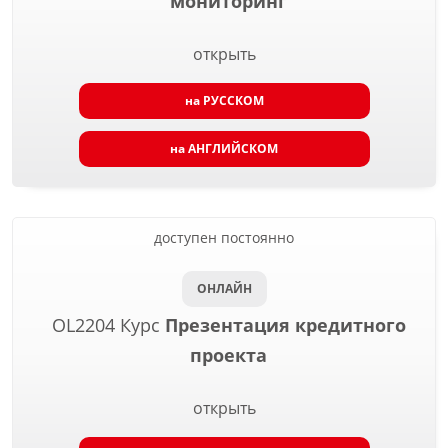
мониторинг
открыть
на РУССКОМ
на АНГЛИЙСКОМ
доступен постоянно
ОНЛАЙН
OL2204 Курс
Презентация кредитного
проекта
открыть