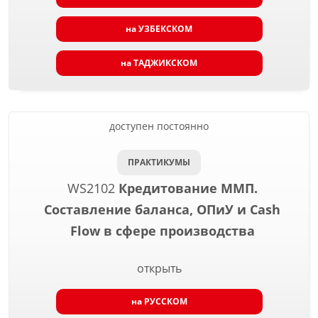
на УЗБЕКСКОМ
на ТАДЖИКСКОМ
доступен постоянно
ПРАКТИКУМЫ
WS2102
Кредитование ММП.
Составление баланса, ОПиУ и Cash
Flow в сфере производства
открыть
на РУССКОМ