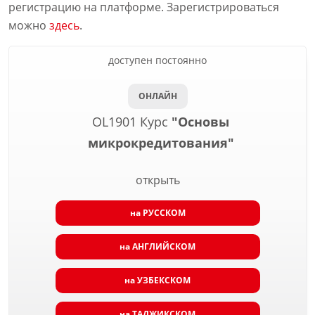
регистрацию на платформе. Зарегистрироваться
можно
здесь
.
доступен постоянно
ОНЛАЙН
OL1901 Курс
"Основы
микрокредитования"
открыть
на РУССКОМ
на АНГЛИЙСКОМ
на УЗБЕКСКОМ
на ТАДЖИКСКОМ