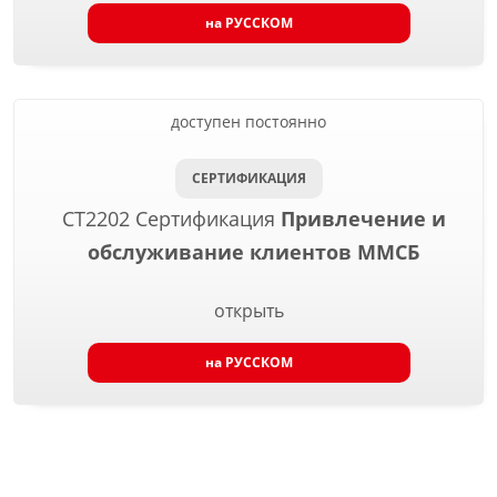
на РУССКОМ
доступен постоянно
СЕРТИФИКАЦИЯ
CT2202 Сертификация
Привлечение и
обслуживание клиентов ММСБ
открыть
на РУССКОМ