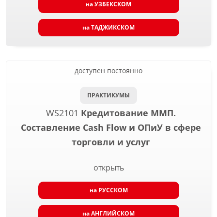
на УЗБЕКСКОМ
на ТАДЖИКСКОМ
доступен постоянно
ПРАКТИКУМЫ
WS2101
Кредитование ММП.
Составление Cash Flow и ОПиУ в сфере
торговли и услуг
открыть
на РУССКОМ
на АНГЛИЙСКОМ