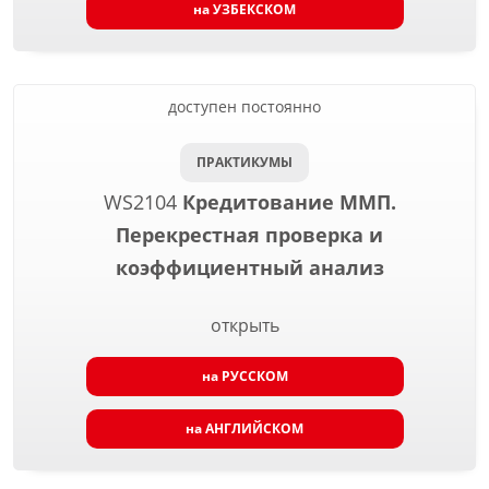
на УЗБЕКСКОМ
доступен постоянно
ПРАКТИКУМЫ
WS2104
Кредитование ММП.
Перекрестная проверка и
коэффициентный анализ
открыть
на РУССКОМ
на АНГЛИЙСКОМ