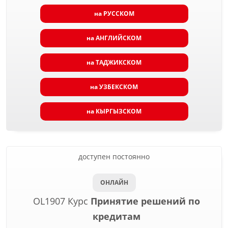
на РУССКОМ
на АНГЛИЙСКОМ
на ТАДЖИКСКОМ
на УЗБЕКСКОМ
на КЫРГЫЗСКОМ
доступен постоянно
ОНЛАЙН
OL1907 Курс
Принятие решений по
кредитам