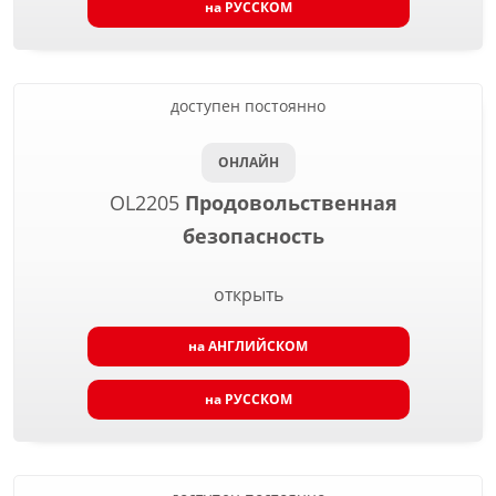
на РУССКОМ
доступен постоянно
ОНЛАЙН
OL2205
Продовольственная
безопасность
открыть
на АНГЛИЙСКОМ
на РУССКОМ