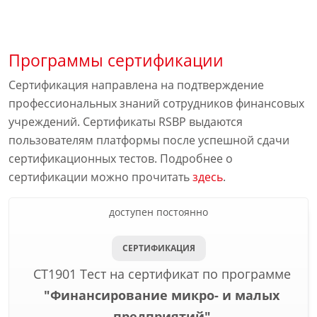
Программы сертификации
Сертификация направлена на подтверждение
профессиональных знаний сотрудников финансовых
учреждений. Сертификаты RSBP выдаются
пользователям платформы после успешной сдачи
сертификационных тестов. Подробнее о
сертификации можно прочитать
здесь
.
доступен постоянно
СЕРТИФИКАЦИЯ
CT1901 Тест на сертификат по программе
"Финансирование микро- и малых
предприятий"