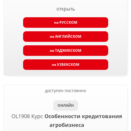
открыть
на РУССКОМ
на АНГЛИЙСКОМ
на ТАДЖИКСКОМ
на УЗБЕКСКОМ
доступен постоянно
ОНЛАЙН
OL1908 Курс
Особенности кредитования
агробизнеса