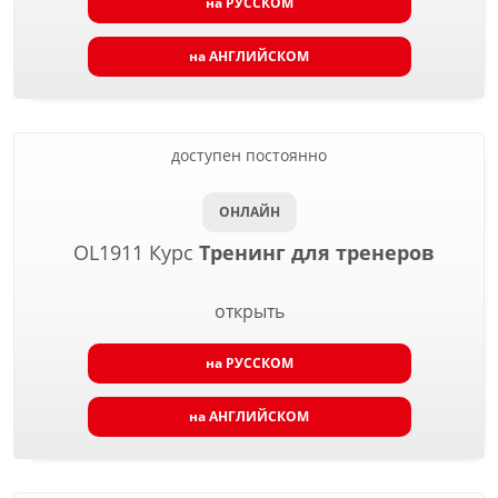
на РУССКОМ
на АНГЛИЙСКОМ
доступен постоянно
ОНЛАЙН
OL1911 Курс
Тренинг для тренеров
открыть
на РУССКОМ
на АНГЛИЙСКОМ