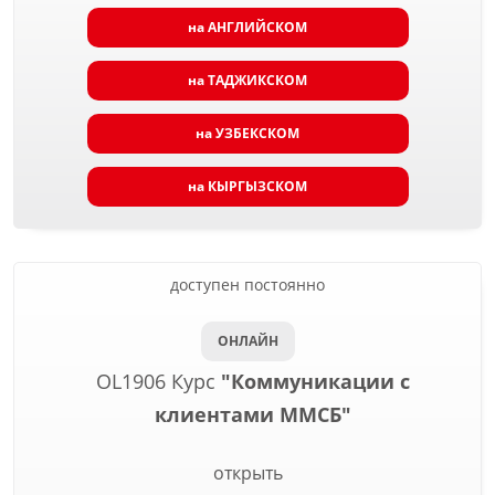
на АНГЛИЙСКОМ
на ТАДЖИКСКОМ
на УЗБЕКСКОМ
на КЫРГЫЗСКОМ
доступен постоянно
ОНЛАЙН
OL1906 Курс
"Коммуникации с
клиентами ММСБ"
открыть