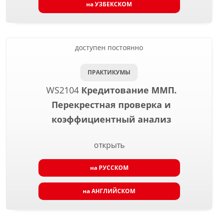
на УЗБЕКСКОМ
доступен постоянно
ПРАКТИКУМЫ
WS2104
Кредитование ММП.
Перекрестная проверка и
коэффициентный анализ
открыть
на РУССКОМ
на АНГЛИЙСКОМ