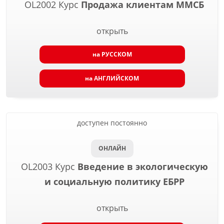
OL2002 Курс
Продажа клиентам ММСБ
открыть
на РУССКОМ
на АНГЛИЙСКОМ
доступен постоянно
ОНЛАЙН
OL2003 Курс
Введение в экологическую
и социальную политику ЕБРР
открыть