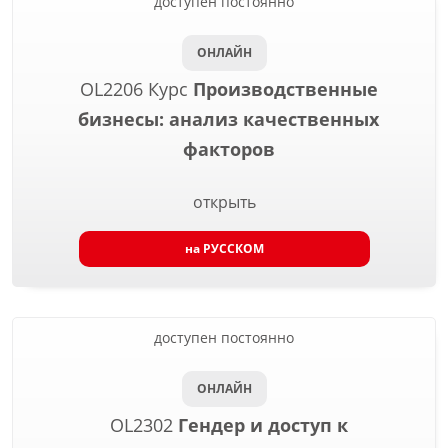
доступен постоянно
ОНЛАЙН
OL2206 Курс
Производственные
бизнесы: анализ качественных
факторов
открыть
на РУССКОМ
доступен постоянно
ОНЛАЙН
OL2302
Гендер и доступ к