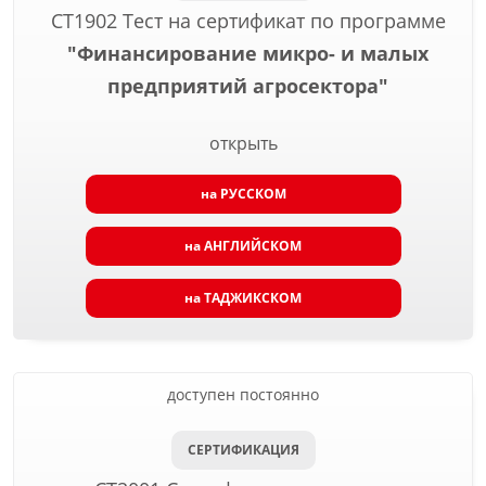
CT1902 Тест на сертификат по программе
"Финансирование микро- и малых
предприятий агросектора"
открыть
на РУССКОМ
на АНГЛИЙСКОМ
на ТАДЖИКСКОМ
доступен постоянно
СЕРТИФИКАЦИЯ