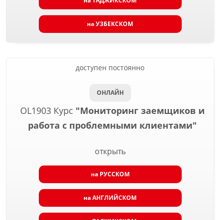
на ТАДЖИКСКОМ
на УЗБЕКСКОМ
доступен постоянно
ОНЛАЙН
OL1903 Курс
"Мониторинг заемщиков и
работа с проблемными клиентами"
открыть
на РУССКОМ
на АНГЛИЙСКОМ