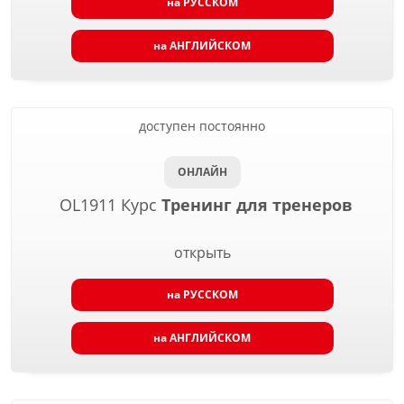
на РУССКОМ
на АНГЛИЙСКОМ
доступен постоянно
ОНЛАЙН
OL1911 Курс
Тренинг для тренеров
открыть
на РУССКОМ
на АНГЛИЙСКОМ