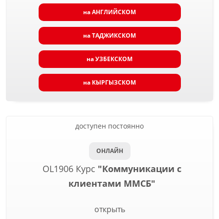
на АНГЛИЙСКОМ
на ТАДЖИКСКОМ
на УЗБЕКСКОМ
на КЫРГЫЗСКОМ
доступен постоянно
ОНЛАЙН
OL1906 Курс
"Коммуникации с
клиентами ММСБ"
открыть