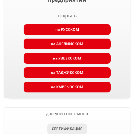
открыть
на РУССКОМ
на АНГЛИЙСКОМ
на УЗБЕКСКОМ
на ТАДЖИКСКОМ
на КЫРГЫЗСКОМ
доступен постоянно
СЕРТИФИКАЦИЯ