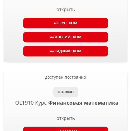
открыть
на РУССКОМ
на АНГЛИЙСКОМ
на ТАДЖИКСКОМ
доступен постоянно
ОНЛАЙН
OL1910 Курс
Финансовая математика
открыть