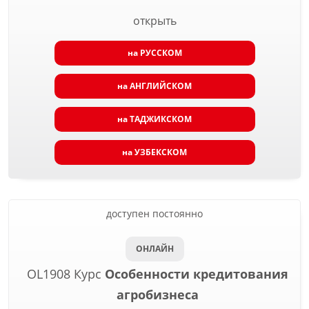
открыть
на РУССКОМ
на АНГЛИЙСКОМ
на ТАДЖИКСКОМ
на УЗБЕКСКОМ
доступен постоянно
ОНЛАЙН
OL1908 Курс
Особенности кредитования
агробизнеса