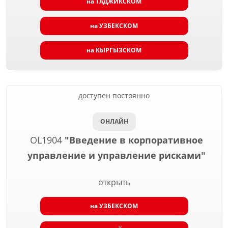
на ТАДЖИКСКОМ
на УЗБЕКСКОМ
на КЫРГЫЗСКОМ
доступен постоянно
ОНЛАЙН
OL1904
"Введение в корпоративное
управление и управление рисками"
открыть
на УЗБЕКСКОМ