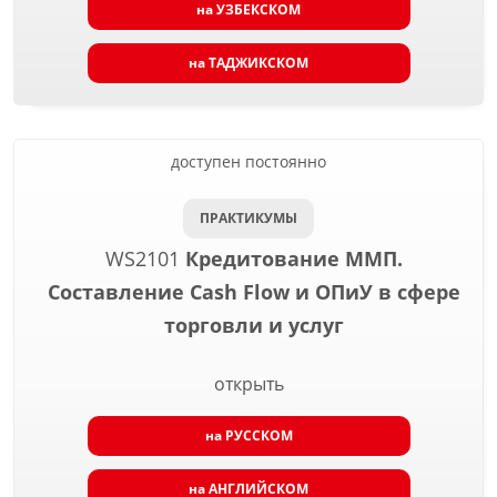
на УЗБЕКСКОМ
на ТАДЖИКСКОМ
доступен постоянно
ПРАКТИКУМЫ
WS2101
Кредитование ММП.
Составление Cash Flow и ОПиУ в сфере
торговли и услуг
открыть
на РУССКОМ
на АНГЛИЙСКОМ