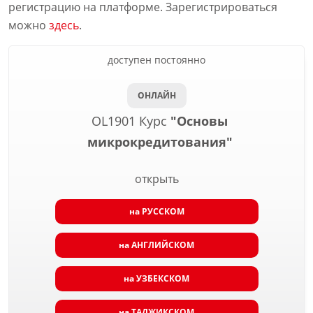
регистрацию на платформе. Зарегистрироваться
можно
здесь
.
доступен постоянно
ОНЛАЙН
OL1901 Курс
"Основы
микрокредитования"
открыть
на РУССКОМ
на АНГЛИЙСКОМ
на УЗБЕКСКОМ
на ТАДЖИКСКОМ