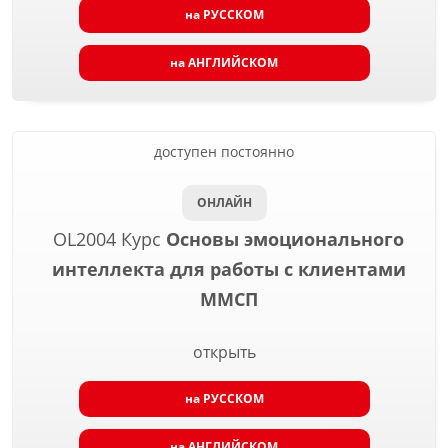
на РУССКОМ
на АНГЛИЙСКОМ
доступен постоянно
ОНЛАЙН
OL2004 Курс
Основы эмоционального
интеллекта для работы с клиентами
ММСП
открыть
на РУССКОМ
на АНГЛИЙСКОМ