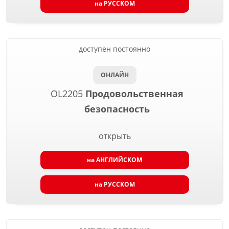
на РУССКОМ
доступен постоянно
ОНЛАЙН
OL2205
Продовольственная
безопасность
открыть
на АНГЛИЙСКОМ
на РУССКОМ