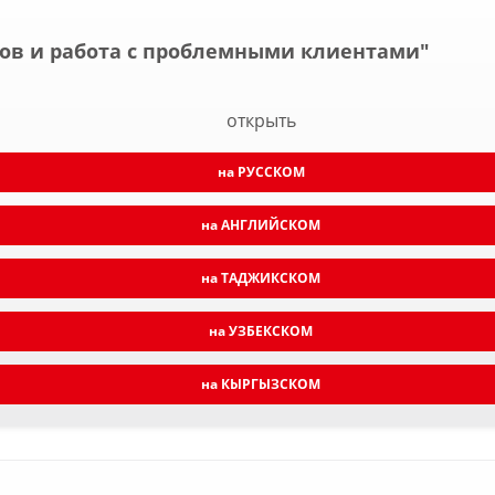
в и работа с проблемными клиентами"
открыть
на РУССКОМ
на АНГЛИЙСКОМ
на ТАДЖИКСКОМ
на УЗБЕКСКОМ
на КЫРГЫЗСКОМ