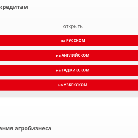
 кредитам
открыть
на РУССКОМ
на АНГЛИЙСКОМ
на ТАДЖИКСКОМ
на УЗБЕКСКОМ
ания агробизнеса