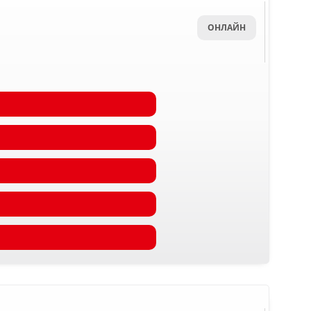
ОНЛАЙН