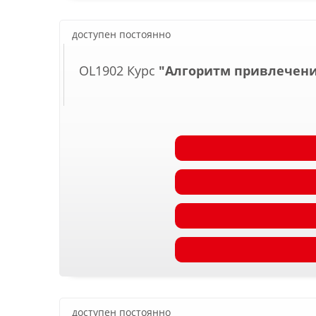
доступен постоянно
OL1902 Курс
"Алгоритм привлечени
доступен постоянно