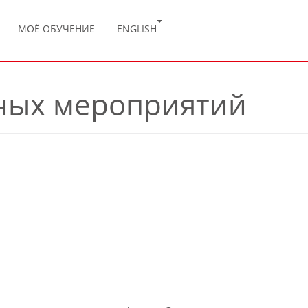
МОЁ ОБУЧЕНИЕ
ENGLISH
ных мероприятий