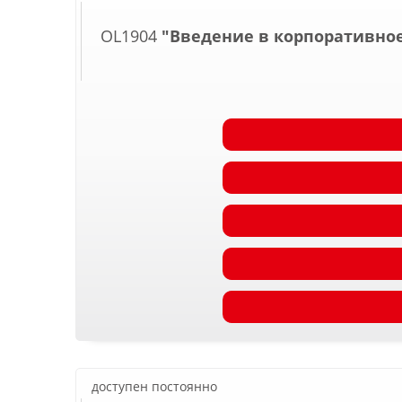
OL1904
"Введение в корпоративно
доступен постоянно