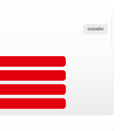
ОНЛАЙН