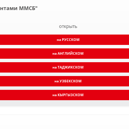
ентами ММСБ"
открыть
на РУССКОМ
на АНГЛИЙСКОМ
на ТАДЖИКСКОМ
на УЗБЕКСКОМ
на КЫРГЫЗСКОМ