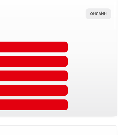
ОНЛАЙН