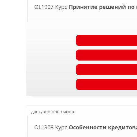
OL1907 Курс
Принятие решений по
доступен постоянно
OL1908 Курс
Особенности кредитов